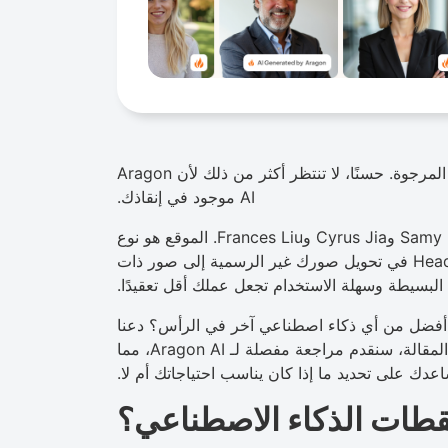
الوقت والطاقة والمال؟ ولكن لا تزال لا تحصل على النتائج المرجوة. حسنًا، لا تنتظر أكثر من ذلك لأن Aragon
AI موجود في إنقاذك.
تم إنشاء Aragon AI بواسطة ثلاثة مطوري برامج: Samy Danesh وCyrus Jia وFrances Liu. الموقع هو نوع
من Headshot AI. تتمثل الوظيفة الرئيسية لـ Headshot AI في تحويل صورك غير الرسمية إلى صور ذات
لبسيطة وسهلة الاستخدام تجعل عملك أقل تعقيدًا.
 أفضل من أي ذكاء اصطناعي آخر في الرأس؟ دعنا
نعرف ذلك بالتفصيل في مراجعة Aragon AI. في هذه المقالة، سنقدم مراجعة مفصلة لـ Aragon AI، مما
عدك على تحديد ما إذا كان يناسب احتياجاتك أم لا.
قطات الذكاء الاصطناعي؟