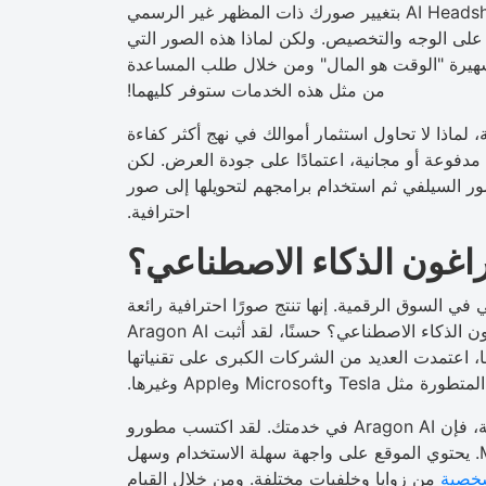
الذكاء الاصطناعي يعني الذكاء الاصطناعي. تقوم مولدات AI Headshots بتغيير صورك ذات المظهر غير الرسمي
على الوجه والتخصيص. ولكن لماذا هذه الصور التي
لشهيرة "الوقت هو المال" ومن خلال طلب المساعدة
من مثل هذه الخدمات ستوفر كليهما!
 لماذا لا تحاول استثمار أموالك في نهج أكثر كفاءة
ون هذه المواقع إما مدفوعة أو مجانية، اعتمادًا على جودة العرض. لكن
 السيلفي ثم استخدام برامجهم لتحويلها إلى صور
احترافية.
راغون الذكاء الاصطناعي؟
طناعي في السوق الرقمية. إنها تنتج صورًا احترافية رائعة
من صورك ذات المظهر غير الرسمي. ولكن لماذا فقط أراغون الذكاء الاصطناعي؟ حسنًا، لقد أثبت Aragon AI
، اعتمدت العديد من الشركات الكبرى على تقنياتها
المتطورة مثل Tesla وMicrosoft وApple وغيرها.
بدءًا من تعزيز تواجدك عبر الإنترنت وحتى إبراز سيرتك الذاتية، فإن Aragon AI في خدمتك. لقد اكتسب مطورو
Aragon AI خبرتهم من الشركات الكبرى مثل Meta. يحتوي الموقع على واجهة سهلة الاستخدام وسهل
خصية
من زوايا وخلفيات مختلفة. ومن خلال القيام