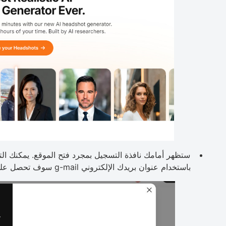
ستظهر أمامك نافذة التسجيل بمجرد فتح الموقع. يمكنك ال
باستخدام عنوان بريدك الإلكتروني g-mail سوف تحصل على خصم إضافي بنسبة 10% على الحزم المقدمة.